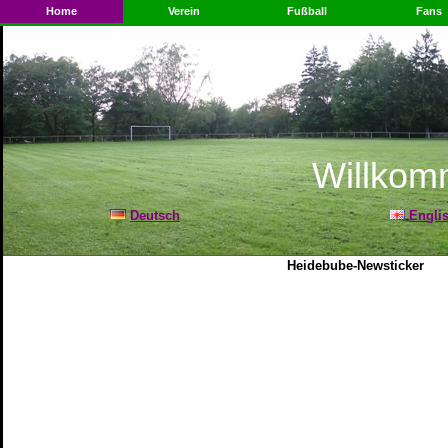
Home
Verein
Fußball
Fans
Willkom
Deutsch
Engli
Heidebube-Newsticker