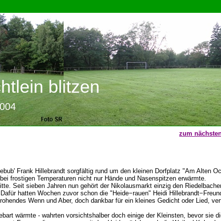
tlein blitzen
2004
zum nächsten
bub' Frank Hillebrandt sorgfältig rund um den kleinen Dorfplatz "Am Alten Oc
 bei frostigen Temperaturen nicht nur Hände und Nasenspitzen erwärmte.
itte. Seit sieben Jahren nun gehört der Nikolausmarkt einzig den Riedelbache
Dafür hatten Wochen zuvor schon die "Heide−rauen" Heidi Hillebrandt−Freund
ohendes Wenn und Aber, doch dankbar für ein kleines Gedicht oder Lied, verte
rt wärmte - wahrten vorsichtshalber doch einige der Kleinsten, bevor sie die