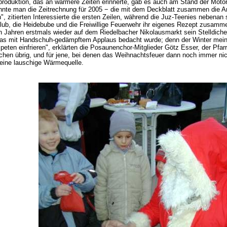
duktion, das an wärmere Zeiten erinnerte, gab es auch am Stand der Motor
e man die Zeitrechnung für 2005 − die mit dem Deckblatt zusammen die Anzah
ön", zitierten Interessierte die ersten Zeilen, während die Juz-Teenies nebe
ub, die Heidebube und die Freiwillige Feuerwehr ihr eigenes Rezept zusam
 Jahren erstmals wieder auf dem Riedelbacher Nikolausmarkt sein Stelldich
 was mit Handschuh-gedämpftem Applaus bedacht wurde; denn der Winter meint
peten einfrieren", erklärten die Posaunenchor-Mitglieder Götz Esser, der Pfa
nschen übrig, und für jene, bei denen das Weihnachtsfeuer dann noch immer nic
 eine lauschige Wärmequelle.