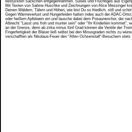
bestückten Säckchen entgegennahmen. Süßes und Fruchtiges aus Eigenpro
Mit Texten von Sabine Huschke und Zeichnungen von Alice Messinger konnt
Deinen Wäldern, Tälern und Höhen, wie bist Du so friedlich, still und sch
Gegen Wärmeverlust und Hungerleiden hatten indes auch der ADAC-Ortscl
oder heißem Apfelwein ein und lausche dabei dem Posaunenchor, der nach
Albrecht "Lasst uns froh und munter sein" oder "Ihr Kinderlein kommet",
an der Grenze, denn ab zirka minus fünf Grad können die Ventile der Trom
Fingerfertigkeit der Bläser ließ selbst bei den Minusgraden nichts zu wü
verschafften als Nikolaus-Feuer den "Alten Ochsenstall"-Besuchern stets