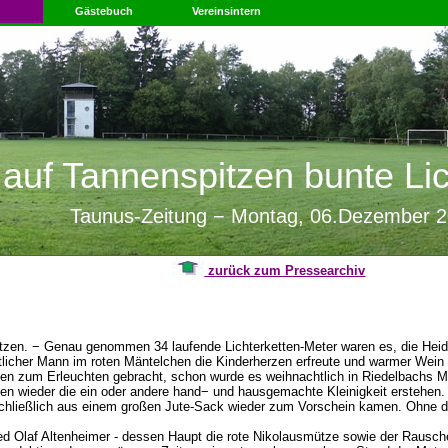
Gästebuch
Vereinsintern
uf Tannenspitzen bunte Lich
Taunus-Zeitung − Montag, 06.Dezember 
zurück zum Pressearchiv
litzen. − Genau genommen 34 laufende Lichterketten-Meter waren es, die Heide
tlicher Mann im roten Mäntelchen die Kinderherzen erfreute und warmer Wein
tten zum Erleuchten gebracht, schon wurde es weihnachtlich in Riedelbachs M
n wieder die ein oder andere hand− und hausgemachte Kleinigkeit erstehen. 
 schließlich aus einem großen Jute-Sack wieder zum Vorschein kamen. Ohne dr
d Olaf Altenheimer - dessen Haupt die rote Nikolausmütze sowie der Rauscheba