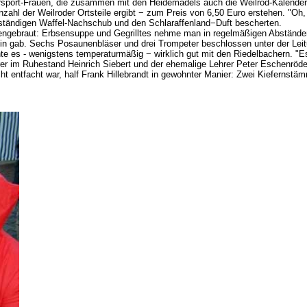
sport-Frauen, die zusammen mit den Heidemädels auch die Weilrod-Kalender
l der Weilroder Ortsteile ergibt − zum Preis von 6,50 Euro erstehen. "Oh, W
nan ständigen Waffel-Nachschub und den Schlaraffenland−Duft bescherten.
mengebraut: Erbsensuppe und Gegrilltes nehme man in regelmäßigen Abständ
ein gab. Sechs Posaunenbläser und drei Trompeter beschlossen unter der Lei
e es - wenigstens temperaturmäßig − wirklich gut mit den Riedelbachern. "Es
rrer im Ruhestand Heinrich Siebert und der ehemalige Lehrer Peter Eschenröde
ht entfacht war, half Frank Hillebrandt in gewohnter Manier: Zwei Kiefernstä