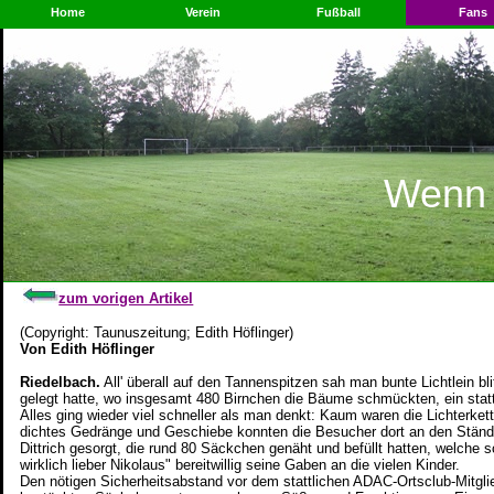
Home
Verein
Fußball
Fans
Wenn a
zum vorigen Artikel
(Copyright: Taunuszeitung; Edith Höflinger)
Von Edith Höflinger
Riedelbach.
All' überall auf den Tannenspitzen sah man bunte Lichtlein b
gelegt hatte, wo insgesamt 480 Birnchen die Bäume schmückten, ein stat
Alles ging wieder viel schneller als man denkt: Kaum waren die Lichterke
dichtes Gedränge und Geschiebe konnten die Besucher dort an den Stände
Dittrich gesorgt, die rund 80 Säckchen genäht und befüllt hatten, welche
wirklich lieber Nikolaus" bereitwillig seine Gaben an die vielen Kinder.
Den nötigen Sicherheitsabstand vor dem stattlichen ADAC-Ortsclub-Mitglie